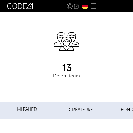
13
Dream team
Item
3
of
MITGLIED
CRÉATEURS
FOND
3