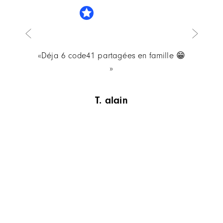
cette
«Déja 6 code41 partagées en famille 😁
elle
»
t. alain
Item
1
of
12