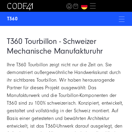
T360
ANOMALY-01
T360 Tourbillon - Schweizer
ANOMALY-02
Mechanische Manufakturuhr
ANOMALY EVOLUTION
Ihre T360 Tourbillon zeigt nicht nur die Zeit an. Sie
ANOMALY-T4
demonstriert außergewöhnliche Handwerkskunst durch
ihr sichtbares Tourbillon. Wir haben herausragende
DAY41
Partner für dieses Projekt ausgewählt: Das
MECASCAPE
Manufakturwerk und die Tourbillon-Komponenten der
T360 sind zu 100% schweizerisch. Konzipiert, entwickelt,
MOON INCEPTION
gestaltet und vollständig in der Schweiz montiert. Auf
Basis einer getesteten und bewährten Architektur
NB24
entwickelt, ist das T360-Uhrwerk darauf ausgelegt, den