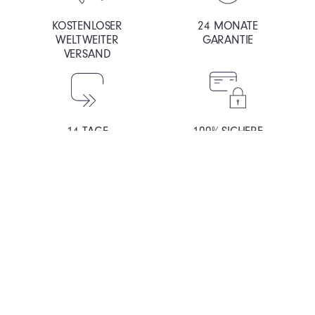
KOSTENLOSER
24 MONATE
WELTWEITER
GARANTIE
VERSAND
14 TAGE
100% SICHERE
RÜCKGABERECHT
ZAHLUNG
Die von Menschen angetriebene Uhrmacherei
Chemin de Mornex 3, 1003, Lausanne Schweiz