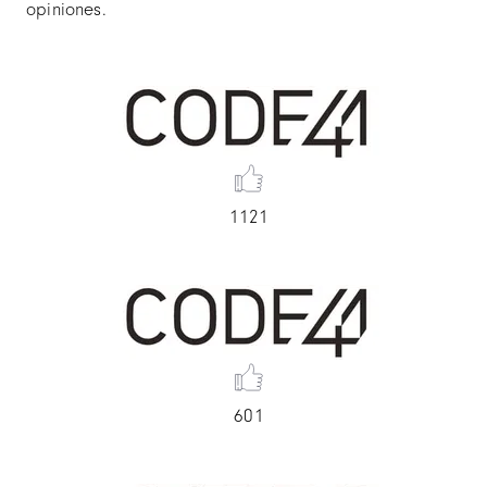
opiniones.
1121
601