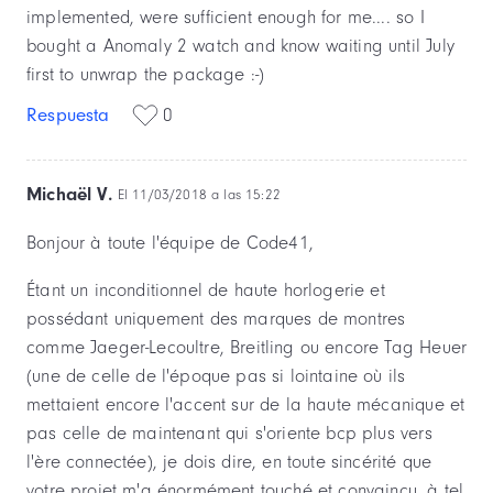
implemented, were sufficient enough for me.... so I
bought a Anomaly 2 watch and know waiting until July
first to unwrap the package :-)
Respuesta
0
Michaël V.
El 11/03/2018 a las 15:22
Bonjour à toute l'équipe de Code41,
Étant un inconditionnel de haute horlogerie et
possédant uniquement des marques de montres
comme Jaeger-Lecoultre, Breitling ou encore Tag Heuer
(une de celle de l'époque pas si lointaine où ils
mettaient encore l'accent sur de la haute mécanique et
pas celle de maintenant qui s'oriente bcp plus vers
l'ère connectée), je dois dire, en toute sincérité que
votre projet m'a énormément touché et convaincu, à tel