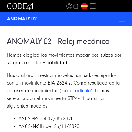
ANOMALY-02
ANOMALY-01
ANOMALY-02 - Reloj mecánico
ANOMALY EVOLUTION
Hemos elegido los movimientos mecánicos suizos por
ANOMALY-T4
su gran robustez y fiabilidad.
DAY41
Hasta ahora, nuestros modelos han sido equipados
MECASCAPE
con un movimiento ETA 2824-2. Como resultado de la
escasez de movimientos (
lea el artículo
), hemos
MOON INCEPTION
seleccionado el movimiento STP-1-11 para los
siguientes modelos:
NB24
AN02-BR: del 07/05/2020
T360
AN02-IN-SIL: del 23/11/2020