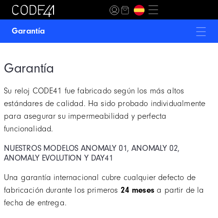
Garantía
ANOMALY-01
Garantía
ANOMALY-02
Su reloj CODE41 fue fabricado según los más altos
ANOMALY EVOLUTION
estándares de calidad. Ha sido probado individualmente
ANOMALY-T4
para asegurar su impermeabilidad y perfecta
funcionalidad.
DAY41
NUESTROS MODELOS ANOMALY 01, ANOMALY 02,
MECASCAPE
ANOMALY EVOLUTION Y DAY41
Una garantía internacional cubre cualquier defecto de
MOON INCEPTION
fabricación durante los primeros
24 meses
a partir de la
NB24
fecha de entrega.