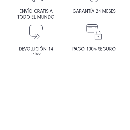
ENVÍO GRATIS A
GARANTÍA 24 MESES
TODO EL MUNDO
DEVOLUCIÓN 14
PAGO 100% SEGURO
DÍAS
La Relojería Impulsada por las Personas
Chemin de Mornex 3, 1003, Lausana Suiza.