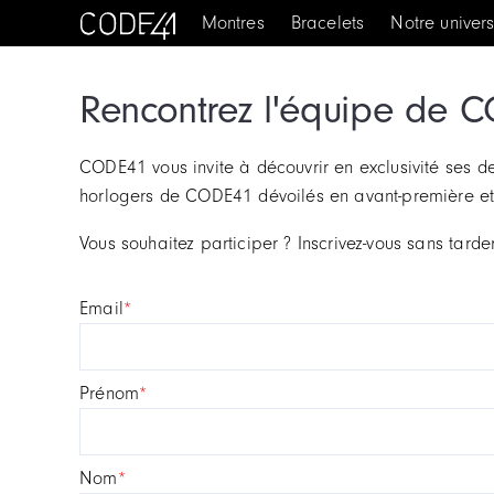
Montres
Bracelets
Notre univer
Rencontrez l'équipe de 
CODE41 vous invite à découvrir en exclusivité ses d
horlogers de CODE41 dévoilés en avant-première et
Vous souhaitez participer ? Inscrivez-vous sans tarder
email
*
prénom
*
nom
*