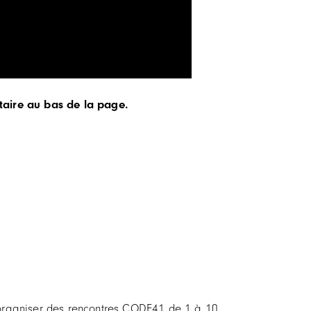
taire au bas de la page.
r organiser des rencontres CODE41 de 1 à 10