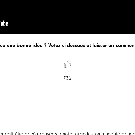
-ce une bonne idée ? Votez ci-dessous et laisser un commen
732
el pourrait être de s’appuyer sur notre grande communauté pou