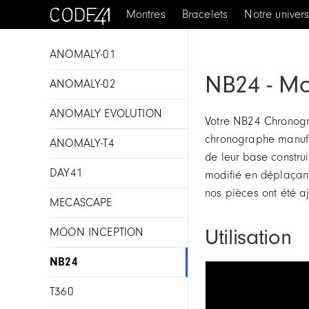
Montres
Bracelets
Notre univer
ANOMALY-01
NB24 - Mo
ANOMALY-02
ANOMALY EVOLUTION
Votre NB24 Chronogra
chronographe manufac
ANOMALY-T4
de leur base construi
DAY41
modifié en déplaçant
nos pièces ont été a
MECASCAPE
Utilisation
MOON INCEPTION
NB24
T360