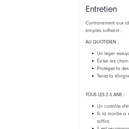
Entretien
Contrairement aux i
simples suffisent :
AU QUOTIDIEN :
Un léger essuy
Évitez les cham
Protégez-la des
Tenez-la éloign
TOUS LES 2-3 ANS :
Un contrôle d'é
Si la montre a
suffira
Il est recomman