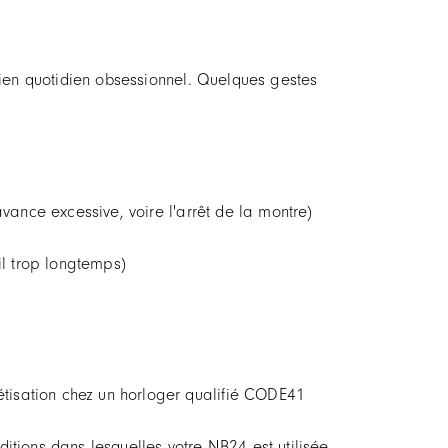
en quotidien obsessionnel. Quelques gestes
vance excessive, voire l'arrêt de la montre)
il trop longtemps)
isation chez un horloger qualifié CODE41
tions dans lesquelles votre NB24 est utilisée