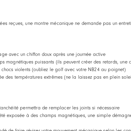
dées reçues, une montre mécanique ne demande pas un entreti
age avec un chiffon doux après une journée active
ps magnétiques puissants (ils peuvent créer des retards, une a
 chocs violents (oubliez le golf avec votre NB24 au poignet)
ée des températures extrêmes (ne la laissez pas en plein sole
tanchéité permettra de remplacer les joints si nécessaire
 été exposée à des champs magnétiques, une simple démagnét
dé de faire réviser votre mouvement mécanique selon les condi