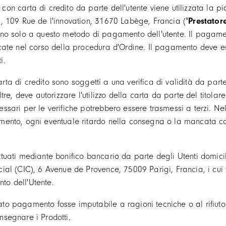
n carta di credito da parte dell'utente viene utilizzata la pia
a, 109 Rue de l'innovation, 31670 Labège, Francia ("
Prestator
ano solo a questo metodo di pagamento dell'utente. Il pagamen
ncate nel corso della procedura d'Ordine. Il pagamento deve es
i.
di carta di credito sono soggetti a una verifica di validità da p
ltre, deve autorizzare l'utilizzo della carta da parte del titolare
ssari per le verifiche potrebbero essere trasmessi a terzi. Nel 
mento, ogni eventuale ritardo nella consegna o la mancata c
tuati mediante bonifico bancario da parte degli Utenti domicili
cial (CIC), 6 Avenue de Provence, 75009 Parigi, Francia, i cui 
to dell'Utente.
to pagamento fosse imputabile a ragioni tecniche o al rifiuto 
nsegnare i Prodotti.