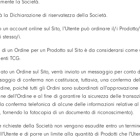
mente la Società.
tà la Dichiarazione di riservatezza della Società.
un account online sul Sito, l'Utente può ordinare il/i Prodotto
i stesso/i.
i un Ordine per un Prodotto sul Sito è da considerarsi come un
senti TCG.
ato un Ordine sul Sito, verrà inviato un messaggio per conto d
ssaggio di conferma non costituisce, tuttavia, una conferma de
ine, poiché tutti gli Ordini sono subordinati all'approvazione 
e dell'Ordine e al fine di garantire la sicurezza delle transazion
 la conferma telefonica di alcune delle informazioni relative a
, fornendo la fotocopia di un documento di riconoscimento).
 richieste della Società non vengano esaudite entro un termine st
ll'Utente e di porre un limite alla quantità di Prodotti che l'Ut