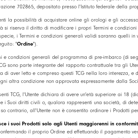
azione 702865, depositato presso l'Istituto federale della propr
tenti la possibilità di acquistare online gli orologi e gli acces
tà si riserva il diritto di modificare i propri Termini e condizio
pecie, i Termini e condizioni generali validi saranno quelli in v
eguito: "
Ordine
").
i e condizioni generali del programma di pre-imbarco (di segu
TCG sono parte integrante del rapporto contrattuale tra gli Ute
ma di aver letto e compreso questi TCG nella loro interezza, e d
gni altra condizione non approvata espressamente dalla Soci
nti TCG, l'Utente dichiara di avere un'età superiore ai 18 (dic
 i Suoi diritti civili o, qualora rappresenti una società, di det
so contrario, all'Utente non è consentito ordinare i Prodotti pe
sce i suoi Prodotti solo agli Utenti maggiorenni in conformit
nfermando il proprio Ordine ed effettuando il pagamento verso 