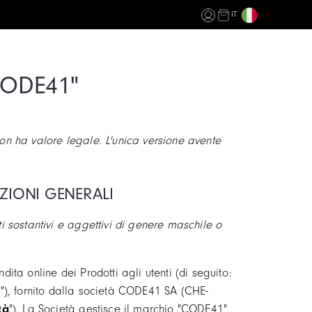
IT
CODE41"
non ha valore legale. L'unica versione avente
IZIONI GENERALI
ti sostantivi e aggettivi di genere maschile o
dita online dei Prodotti agli utenti (di seguito:
o
"), fornito dalla società CODE41 SA (CHE-
tà
"). La Società gestisce il marchio "CODE41",