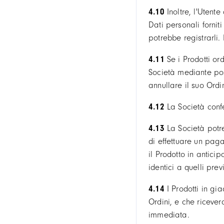
4.10
Inoltre, l'Utent
Dati personali fornit
potrebbe registrarli. 
4.11
Se i Prodotti or
Società mediante post
annullare il suo Ordi
4.12
La Società confe
4.13
La Società potreb
di effettuare un paga
il Prodotto in anticip
identici a quelli pre
4.14
I Prodotti in gi
Ordini, e che ricever
immediata.