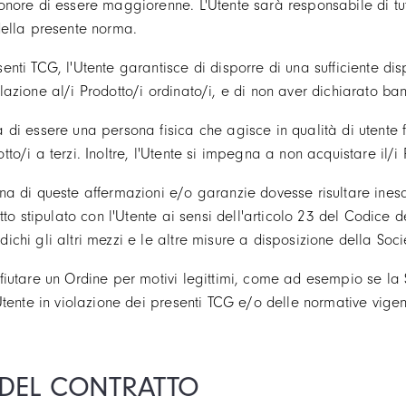
onore di essere maggiorenne. L'Utente sarà responsabile di tutt
 della presente norma.
nti TCG, l'Utente garantisce di disporre di una sufficiente disp
lazione al/i Prodotto/i ordinato/i, e di non aver dichiarato ban
di essere una persona fisica che agisce in qualità di utente fi
tto/i a terzi. Inoltre, l'Utente si impegna a non acquistare il/
a di queste affermazioni e/o garanzie dovesse risultare inesatta
atto stipulato con l'Utente ai sensi dell'articolo 23 del Codice de
ichi gli altri mezzi e le altre misure a disposizione della Soci
ifiutare un Ordine per motivi legittimi, come ad esempio se la
'Utente in violazione dei presenti TCG e/o delle normative vigen
A DEL CONTRATTO