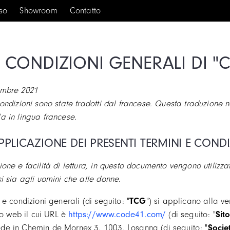
rso
Showroom
Contatto
E CONDIZIONI GENERALI DI "
embre 2021
condizioni sono state tradotti dal francese. Questa traduzione 
a in lingua francese.
PPLICAZIONE DEI PRESENTI TERMINI E COND
ione e facilità di lettura, in questo documento vengono utilizza
si sia agli uomini che alle donne.
 e condizioni generali (di seguito: "
TCG
") si applicano alla ven
ito web il cui URL è
https://www.code41.com/
(di seguito: "
Sit
de in Chemin de Mornex 3, 1003, Losanna (di seguito: "
Socie