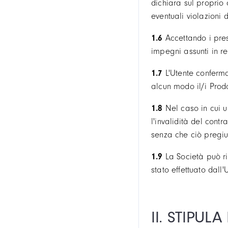
dichiara sul proprio 
eventuali violazioni
1.6
Accettando i prese
impegni assunti in re
1.7
L'Utente conferma 
alcun modo il/i Prodo
1.8
Nel caso in cui un
l'invalidità del contr
senza che ciò pregiud
1.9
La Società può r
stato effettuato dall
II. STIPUL