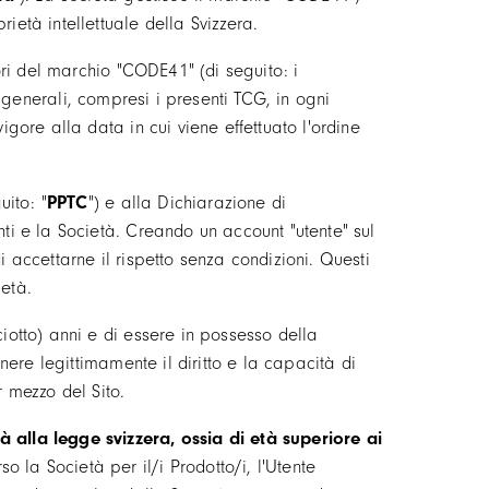
ietà intellettuale della Svizzera.
sori del marchio "CODE41" (di seguito: i
ni generali, compresi i presenti TCG, in ogni
igore alla data in cui viene effettuato l'ordine
ito: "
PPTC
") e alla Dichiarazione di
nti e la Società. Creando un account "utente" sul
i accettarne il rispetto senza condizioni. Questi
età.
iotto) anni e di essere in possesso della
enere legittimamente il diritto e la capacità di
r mezzo del Sito.
à alla legge svizzera, ossia di età superiore ai
la Società per il/i Prodotto/i, l'Utente