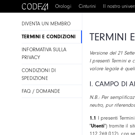
Orologi
Cinturini
Il nostro unive
DIVENTA UN MEMBRO
TERMINI 
TERMINI E CONDIZIONI
INFORMATIVA SULLA
Versione del 21 Sett
PRIVACY
I presenti Termini e 
valore legale è quell
CONDIZIONI DI
SPEDIZIONE
I. CAMPO DI A
FAQ / DOMANDE
N.B.: Per semplificaz
neutro, pur riferendo
1.1
I presenti Termini
"
Utenti
") tramite il s
112.269.012), con se