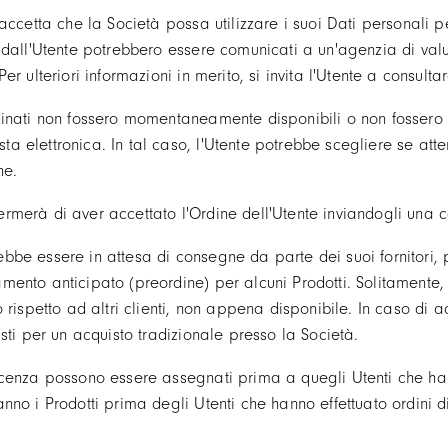
e accetta che la Società possa utilizzare i suoi Dati personali pe
i dall'Utente potrebbero essere comunicati a un'agenzia di valu
Per ulteriori informazioni in merito, si invita l'Utente a consult
dinati non fossero momentaneamente disponibili o non fossero p
a elettronica. In tal caso, l'Utente potrebbe scegliere se atte
ne.
rmerà di aver accettato l'Ordine dell'Utente inviandogli una 
be essere in attesa di consegne da parte dei suoi fornitori, per
mento anticipato (preordine) per alcuni Prodotti. Solitamente,
o rispetto ad altri clienti, non appena disponibile. In caso di ac
visti per un acquisto tradizionale presso la Società.
acenza possono essere assegnati prima a quegli Utenti che ha
anno i Prodotti prima degli Utenti che hanno effettuato ordini 