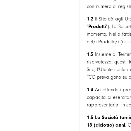
con numero di registr
1.2
Il Sito dà agli U
"
Prodotti
"). La Socie
momento. Nella fattis
del/i Prodotto/i (di s
1.3
Insieme ai Termin
riservatezza, questi 
Sito, l'Utente confer
TCG prevalgono su o
1.4
Accettando i prese
capacità di esercitare
rappresentarla. In ca
1.5
La Società forni
18 (diciotto) anni.
Co