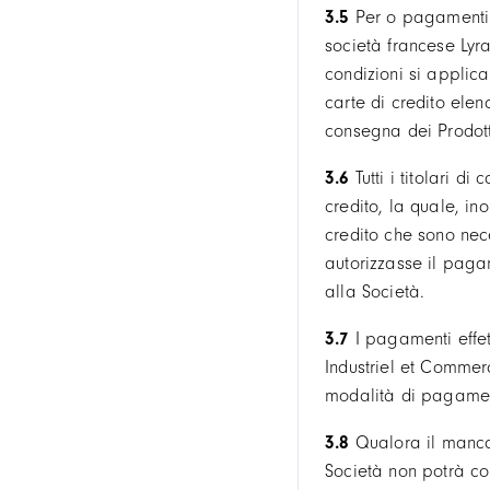
3.5
Per o pagamenti co
società francese Lyr
condizioni si applic
carte di credito ele
consegna dei Prodott
3.6
Tutti i titolari 
credito, la quale, ino
credito che sono nece
autorizzasse il paga
alla Società.
3.7
I pagamenti effet
Industriel et Commer
modalità di pagamen
3.8
Qualora il manca
Società non potrà co