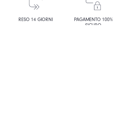
RESO 14 GIORNI
PAGAMENTO 100%
SICURO
Orologeria a propulsione umana
Chemin de Mornex 3, 1003, Losanna Svizzera
Privacy Notice
Cookies
Terms and Conditions