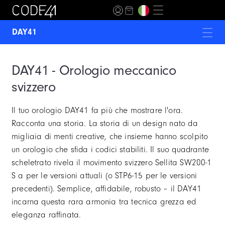
DAY41
ANOMALY-01
DAY41 - Orologio meccanico
ANOMALY-02
svizzero
ANOMALY EVOLUTION
Il tuo orologio DAY41 fa più che mostrare l'ora.
ANOMALY-T4
Racconta una storia. La storia di un design nato da
migliaia di menti creative, che insieme hanno scolpito
MECASCAPE
un orologio che sfida i codici stabiliti. Il suo quadrante
MOON INCEPTION
scheletrato rivela il movimento svizzero Sellita SW200-1
S a per le versioni attuali (o STP6-15 per le versioni
NB24
precedenti). Semplice, affidabile, robusto – il DAY41
incarna questa rara armonia tra tecnica grezza ed
T360
eleganza raffinata.