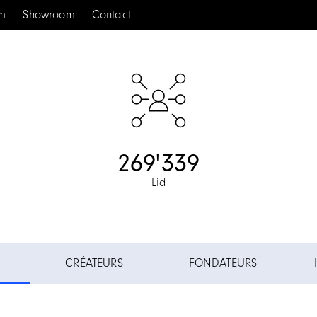
um
Showroom
Contact
269'339
Lid
CRÉATEURS
FONDATEURS