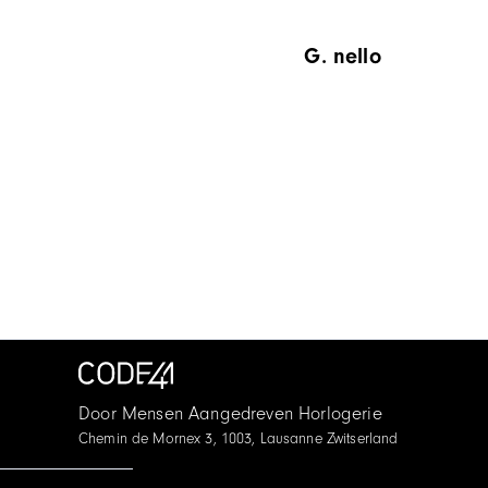
 l'opport »
g. nello
Item
1
of
12
Door Mensen Aangedreven Horlogerie
Chemin de Mornex 3, 1003, Lausanne Zwitserland