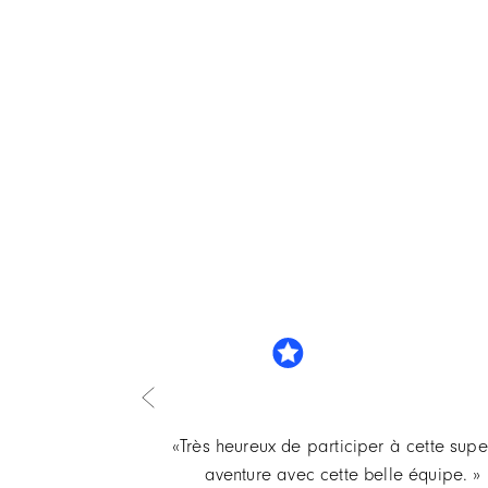
convaincu que
«Très heureux de participer à cette sup
otentiel de
aventure avec cette belle équipe. »