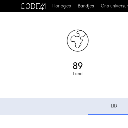
Horloges
Bandjes
Ons univers
89
Land
Item
2
of
LID
3