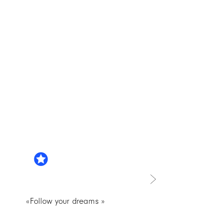
«Follow your dreams »
«Merveilleux c